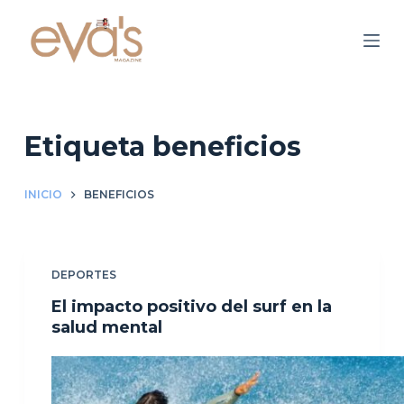
S
a
l
t
a
r
Etiqueta
beneficios
a
l
INICIO
BENEFICIOS
c
o
n
DEPORTES
t
e
El impacto positivo del surf en la
n
salud mental
i
d
o