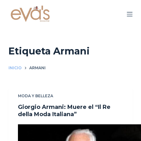
S
a
l
t
a
r
Etiqueta
Armani
a
l
INICIO
ARMANI
c
o
n
MODA Y BELLEZA
t
e
Giorgio Armani: Muere el “Il Re
n
della Moda Italiana”
i
d
o