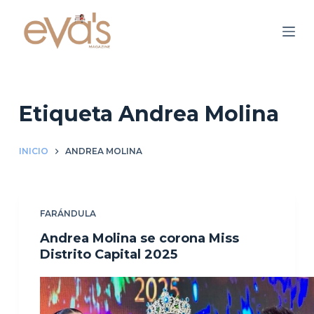
S
a
l
t
a
r
Etiqueta
Andrea Molina
a
l
INICIO
ANDREA MOLINA
c
o
n
FARÁNDULA
t
e
Andrea Molina se corona Miss
n
Distrito Capital 2025
i
d
o