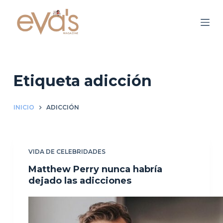
S
a
l
t
a
r
Etiqueta
adicción
a
l
INICIO
ADICCIÓN
c
o
n
VIDA DE CELEBRIDADES
t
e
Matthew Perry nunca habría
n
dejado las adicciones
i
d
o