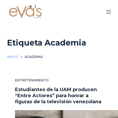
S
a
l
t
a
r
Etiqueta
Academia
a
l
INICIO
ACADEMIA
c
o
n
ENTRETENIMIENTO
t
e
Estudiantes de la UAM producen
n
“Entre Actores” para honrar a
figuras de la televisión venezolana
i
d
o