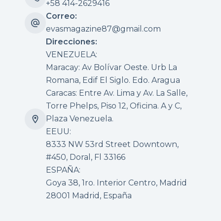
+58 414-2629416
Correo:
evasmagazine87@gmail.com
Direcciones:
VENEZUELA:
Maracay: Av Bolívar Oeste. Urb La
Romana, Edif El Siglo. Edo. Aragua
Caracas: Entre Av. Lima y Av. La Salle,
Torre Phelps, Piso 12, Oficina. A y C,
Plaza Venezuela.
EEUU:
8333 NW 53rd Street Downtown,
#450, Doral, Fl 33166
ESPAÑA:
Goya 38, 1ro. Interior Centro, Madrid
28001 Madrid, España