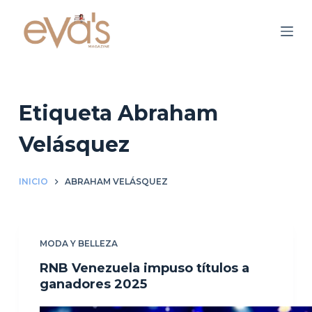
S
a
l
t
a
r
Etiqueta
Abraham
a
Velásquez
l
c
o
INICIO
ABRAHAM VELÁSQUEZ
n
t
e
MODA Y BELLEZA
n
RNB Venezuela impuso títulos a
i
ganadores 2025
d
o