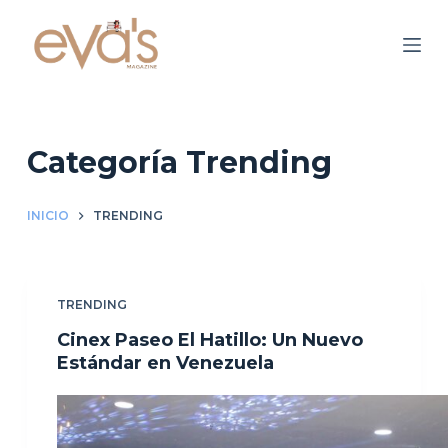
S
a
l
t
a
r
Categoría
Trending
a
l
INICIO
TRENDING
c
o
n
TRENDING
t
e
Cinex Paseo El Hatillo: Un Nuevo
n
Estándar en Venezuela
i
d
o